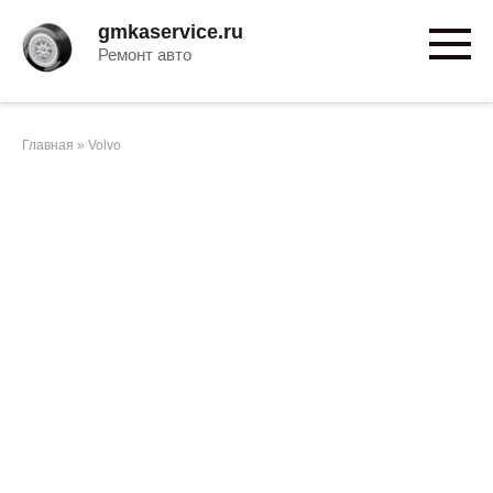
Перейти
gmkaservice.ru
к
Ремонт авто
контенту
Главная
»
Volvo