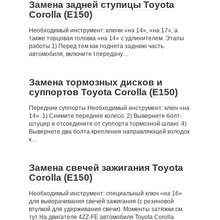
Замена задней ступицы Toyota
Corolla (Е150)
Необходимый инструмент: ключи «на 14», «на 17», а
также торцовая головка «на 14» с удлинителем. Этапы
работы 1) Перед тем как поднята заднюю часть
автомобиля, включите I передачу…
Замена тормозных дисков и
суппортов Toyota Corolla (Е150)
Передние суппорты Необходимый инструмент: ключ «на
14». 1) Снимите переднее колесо. 2) Выверните болт-
штуцер и отсоедините от суппорта тормозной шланг. 4)
Выверните два болта крепления направляющей колодок
к…
Замена свечей зажигания Toyota
Corolla (Е150)
Необходимый инструмент: специальный ключ «на 16»
для выворачивания свечей зажигания (с резиновой
втулкой для удерживания свечи). Моменты затяжки см.
тут На двигателе 4ZZ-FE автомобиля Toyota Corolla