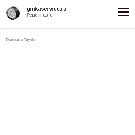
Перейти
gmkaservice.ru
к
Ремонт авто
контенту
Главная
»
Toyota