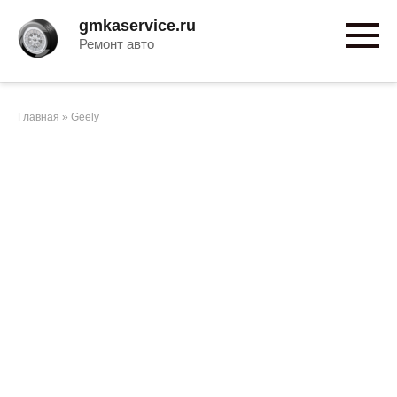
Перейти
gmkaservice.ru
к
Ремонт авто
контенту
Главная
»
Geely