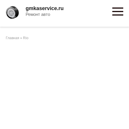
Перейти
gmkaservice.ru
к
Ремонт авто
контенту
Главная
»
Rio