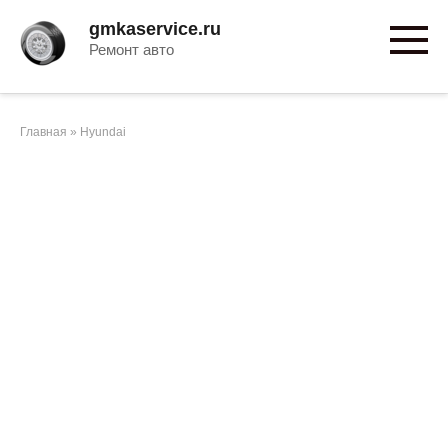
Перейти
gmkaservice.ru
к
Ремонт авто
контенту
Главная
»
Hyundai