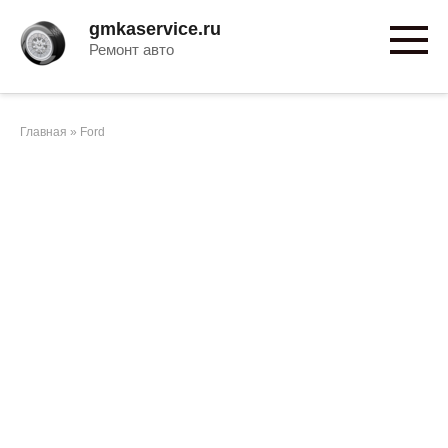
Перейти
gmkaservice.ru
к
Ремонт авто
контенту
Главная
»
Ford