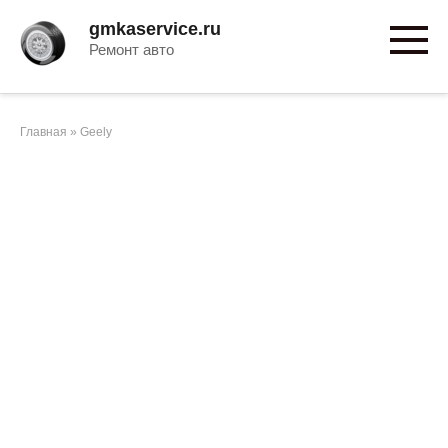
Перейти
gmkaservice.ru
к
Ремонт авто
контенту
Главная
»
Geely