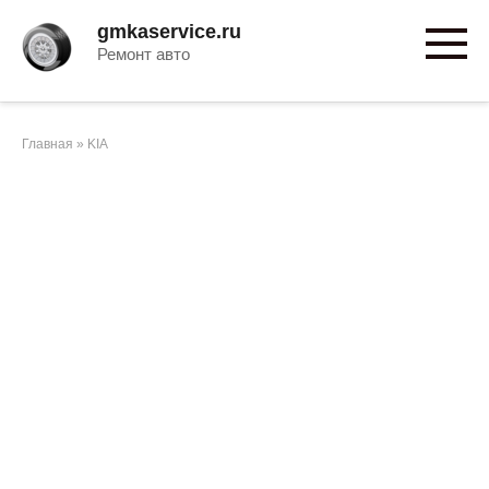
Перейти
gmkaservice.ru
к
Ремонт авто
контенту
Главная
»
KIA