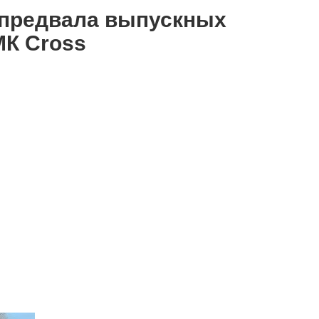
спредвала выпускных
МК Cross