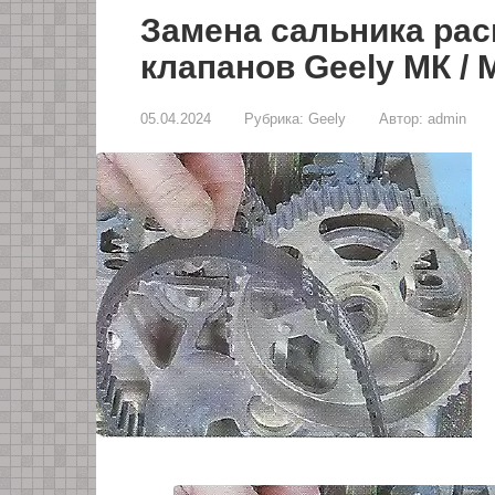
Замена сальника ра
клапанов Geely МК / 
05.04.2024
Рубрика:
Geely
Автор:
admin