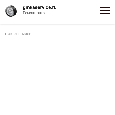
Перейти
gmkaservice.ru
к
Ремонт авто
контенту
Главная
»
Hyundai