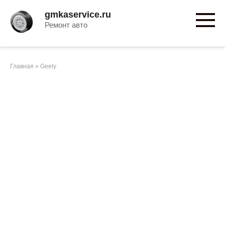
Перейти
gmkaservice.ru
к
Ремонт авто
контенту
Главная
»
Geely