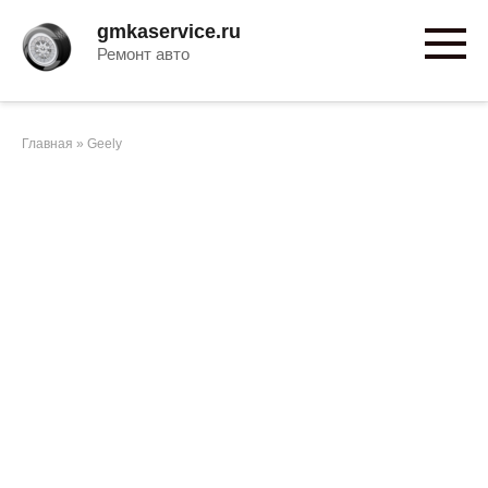
Перейти
gmkaservice.ru
к
Ремонт авто
контенту
Главная
»
Geely