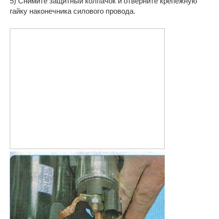
5) Снимите защитный колпачок и отверните крепежную
гайку наконечника силового провода.