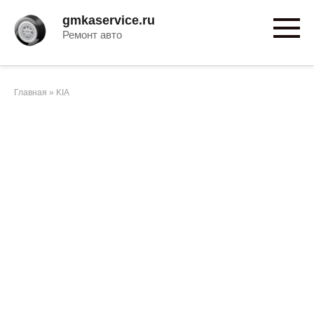
Перейти
gmkaservice.ru
к
Ремонт авто
контенту
Главная
»
KIA