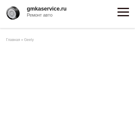
Перейти
gmkaservice.ru
к
Ремонт авто
контенту
Главная
»
Geely