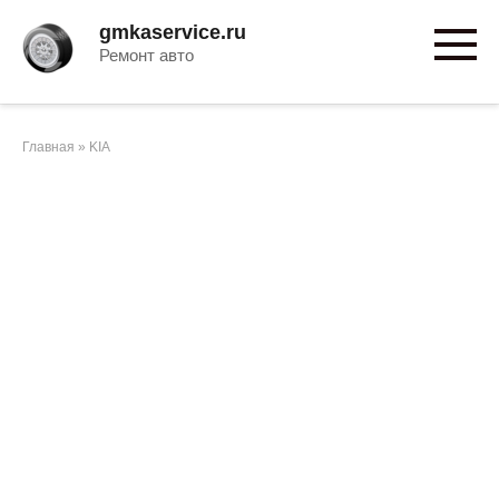
Перейти
gmkaservice.ru
к
Ремонт авто
контенту
Главная
»
KIA