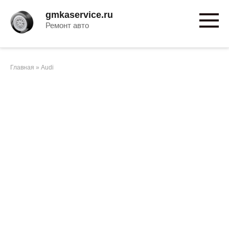
Перейти
gmkaservice.ru
к
Ремонт авто
контенту
Главная
»
Audi