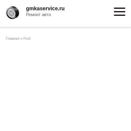
Перейти
gmkaservice.ru
к
Ремонт авто
контенту
Главная
»
Ford