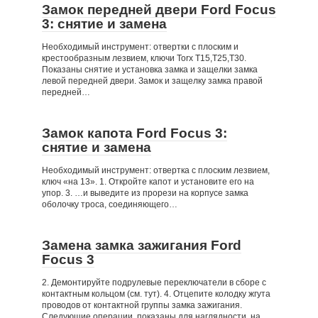
Замок передней двери Ford Focus
3: снятие и замена
Необходимый инструмент: отвертки с плоским и
крестообразным лезвием, ключи Torx Т15,Т25,T30.
Показаны снятие и установка замка и защелки замка
левой передней двери. Замок и защелку замка правой
передней…
Замок капота Ford Focus 3:
снятие и замена
Необходимый инструмент: отвертка с плоским лезвием,
ключ «на 13». 1. Откройте капот и установите его на
упор. 3. …и выведите из прорези на корпусе замка
оболочку троса, соединяющего…
Замена замка зажигания Ford
Focus 3
2. Демонтируйте подрулевые переключатели в сборе с
контактным кольцом (см. тут). 4. Отцепите колодку жгута
проводов от контактной группы замка зажигания.
Следующие операции показаны для наглядности на