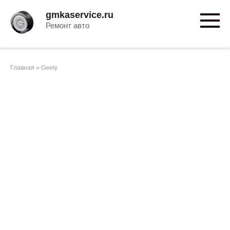
Перейти
gmkaservice.ru
к
Ремонт авто
контенту
Главная
»
Geely