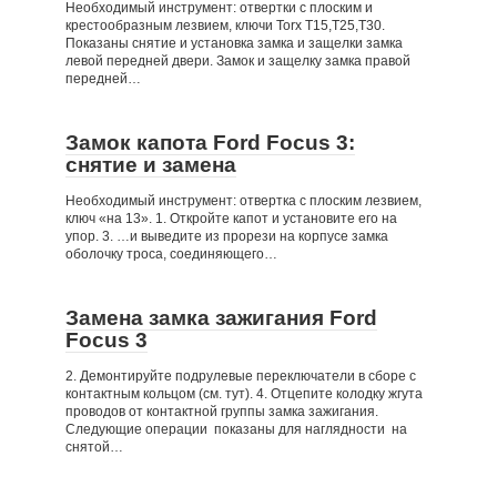
Необходимый инструмент: отвертки с плоским и
крестообразным лезвием, ключи Torx Т15,Т25,T30.
Показаны снятие и установка замка и защелки замка
левой передней двери. Замок и защелку замка правой
передней…
Замок капота Ford Focus 3:
снятие и замена
Необходимый инструмент: отвертка с плоским лезвием,
ключ «на 13». 1. Откройте капот и установите его на
упор. 3. …и выведите из прорези на корпусе замка
оболочку троса, соединяющего…
Замена замка зажигания Ford
Focus 3
2. Демонтируйте подрулевые переключатели в сборе с
контактным кольцом (см. тут). 4. Отцепите колодку жгута
проводов от контактной группы замка зажигания.
Следующие операции показаны для наглядности на
снятой…