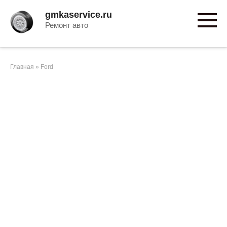
Перейти
gmkaservice.ru
к
Ремонт авто
контенту
Главная
»
Ford