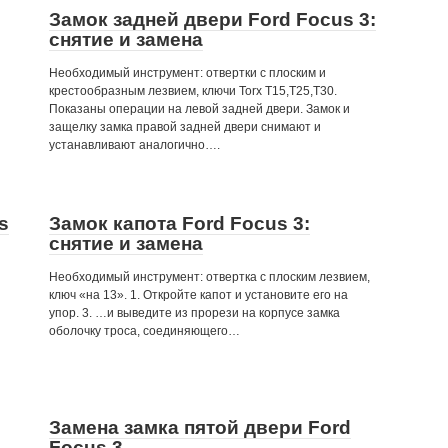
Замок задней двери Ford Focus 3:
снятие и замена
Необходимый инструмент: отвертки с плоским и
крестообразным лезвием, ключи Torx Т15,Т25,Т30.
Показаны операции на левой задней двери. Замок и
защелку замка правой задней двери снимают и
устанавливают аналогично….
s
Замок капота Ford Focus 3:
снятие и замена
Необходимый инструмент: отвертка с плоским лезвием,
ключ «на 13». 1. Откройте капот и установите его на
упор. 3. …и выведите из прорези на корпусе замка
оболочку троса, соединяющего…
Замена замка пятой двери Ford
Focus 3