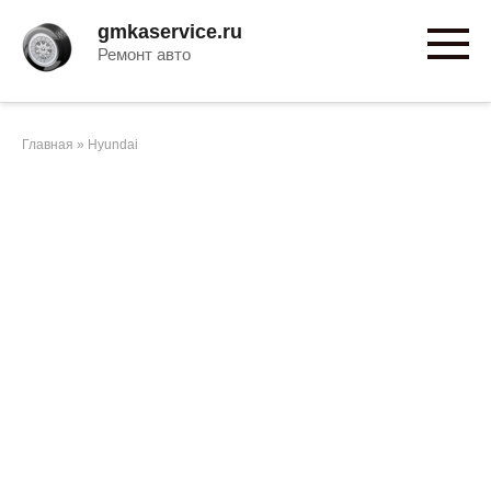
Перейти
gmkaservice.ru
к
Ремонт авто
контенту
Главная
»
Hyundai