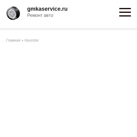
Перейти
gmkaservice.ru
к
Ремонт авто
контенту
Главная
»
Hyundai