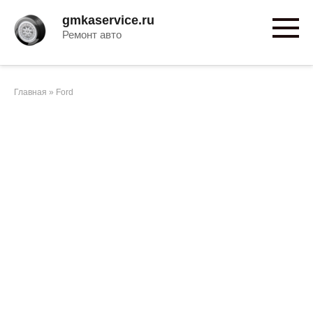
Перейти
gmkaservice.ru
к
Ремонт авто
контенту
Главная
»
Ford