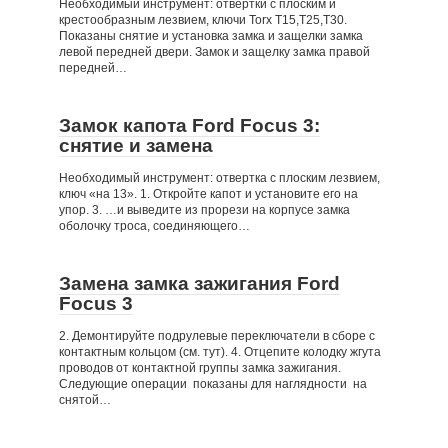
Необходимый инструмент: отвертки с плоским и
крестообразным лезвием, ключи Torx Т15,Т25,T30.
Показаны снятие и установка замка и защелки замка
левой передней двери. Замок и защелку замка правой
передней…
Замок капота Ford Focus 3:
снятие и замена
Необходимый инструмент: отвертка с плоским лезвием,
ключ «на 13». 1. Откройте капот и установите его на
упор. 3. …и выведите из прорези на корпусе замка
оболочку троса, соединяющего…
Замена замка зажигания Ford
Focus 3
2. Демонтируйте подрулевые переключатели в сборе с
контактным кольцом (см. тут). 4. Отцепите колодку жгута
проводов от контактной группы замка зажигания.
Следующие операции показаны для наглядности на
снятой…