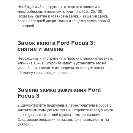
Необходимый инструмент: отвертки с плоским и
крестообразным лезвием, ключи Torx Т15,Т25,T30.
Показаны снятие и установка замка и защелки замка
левой передней двери. Замок и защелку замка правой
передней…
Замок капота Ford Focus 3:
снятие и замена
Необходимый инструмент: отвертка с плоским лезвием,
ключ «на 13». 1. Откройте капот и установите его на
упор. 3. …и выведите из прорези на корпусе замка
оболочку троса, соединяющего…
Замена замка зажигания Ford
Focus 3
2. Демонтируйте подрулевые переключатели в сборе с
контактным кольцом (см. тут). 4. Отцепите колодку жгута
проводов от контактной группы замка зажигания.
Следующие операции показаны для наглядности на
снятой…