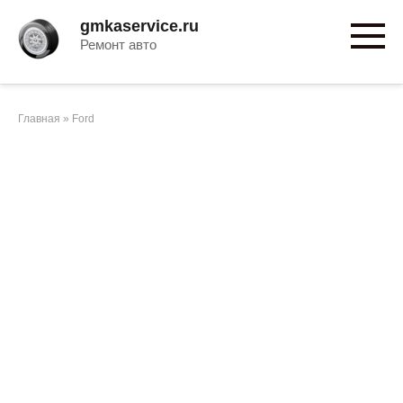
Перейти
gmkaservice.ru
к
Ремонт авто
контенту
Главная
»
Ford