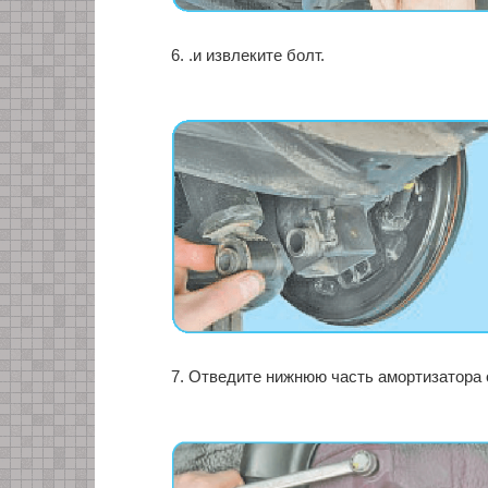
6. .и извлеките болт.
7. Отведите нижнюю часть амортизатора 