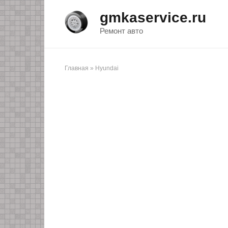
Перейти
gmkaservice.ru
к
контенту
Ремонт авто
Главная
»
Hyundai