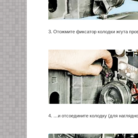
3. Отожмите фиксатор колодки жгута про
4. …и отсоедините колодку (для наглядн