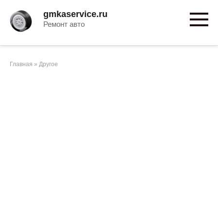
Перейти
gmkaservice.ru
к
Ремонт авто
контенту
Главная
»
Другое