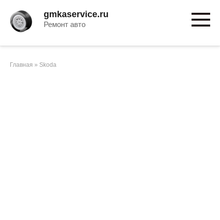
Перейти
gmkaservice.ru
к
Ремонт авто
контенту
Главная
»
Skoda