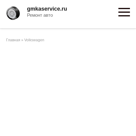
Перейти
gmkaservice.ru
к
Ремонт авто
контенту
Главная
»
Volkswagen