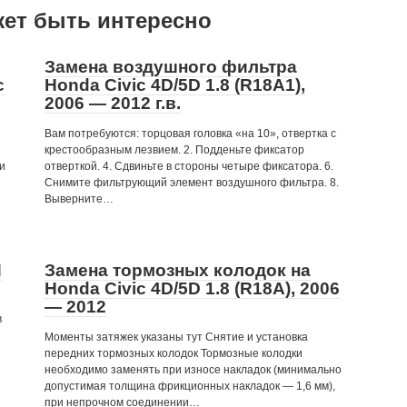
жет быть интересно
Замена воздушного фильтра
c
Honda Civic 4D/5D 1.8 (R18A1),
2006 — 2012 г.в.
Вам потребуются: торцовая головка «на 10», отвертка с
крестообразным лезвием. 2. Подденьте фиксатор
и
отверткой. 4. Сдвиньте в стороны четыре фиксатора. 6.
Снимите фильтрующий элемент воздушного фильтра. 8.
Выверните…
П
Замена тормозных колодок на
Honda Civic 4D/5D 1.8 (R18A), 2006
— 2012
в
Моменты затяжек указаны тут Снятие и установка
передних тормозных колодок Тормозные колодки
необходимо заменять при износе накладок (минимально
допустимая толщина фрикционных накладок — 1,6 мм),
при непрочном соединении…