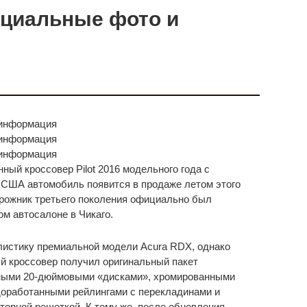
фициальные фото и
ый кроссовер Pilot 2016 модельного года с
 США автомобиль появится в продаже летом этого
дорожник третьего поколения официально был
м автосалоне в Чикаго.
листику премиальной модели Acura RDX, однако
й кроссовер получил оригинальный пакет
рными 20-дюймовыми «дисками», хромированными
доработанными рейлингами с перекладинами и
орной решеткой. К тому же, после обновления