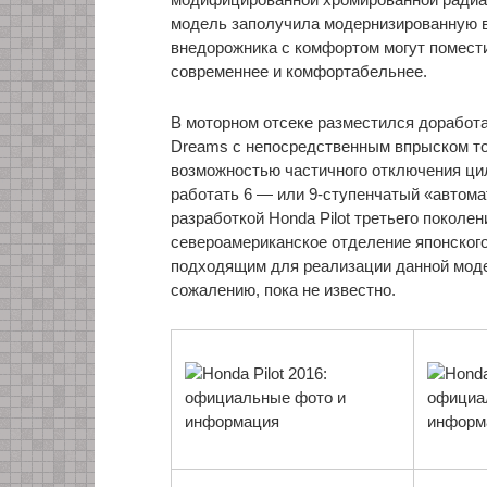
модель заполучила модернизированную ве
внедорожника с комфортом могут помести
современнее и комфортабельнее.
В моторном отсеке разместился доработа
Dreams с непосредственным впрыском то
возможностью частичного отключения цил
работать 6 — или 9-ступенчатый «автома
разработкой Honda Pilot третьего поколе
североамериканское отделение японског
подходящим для реализации данной модел
сожалению, пока не известно.