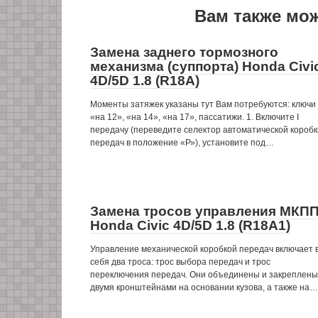
Вам также мо
Замена заднего тормозного
механизма (суппорта) Honda Civi
4D/5D 1.8 (R18A)
Моменты затяжек указаны тут Вам потребуются: ключи
«на 12», «на 14», «на 17», пассатижи. 1. Включите I
передачу (переведите селектор автоматической коробк
передач в положение «Р»), установите под…
Замена тросов управления МКП
Honda Civic 4D/5D 1.8 (R18A1)
Управление механической коробкой передач включает 
себя два троса: трос выбора передач и трос
переключения передач. Они объединены и закреплены
двумя кронштейнами на основании кузова, а также на…