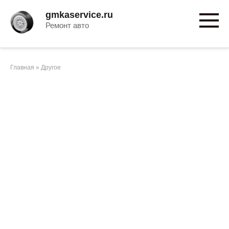
Перейти
gmkaservice.ru
к
Ремонт авто
контенту
Главная
»
Другое