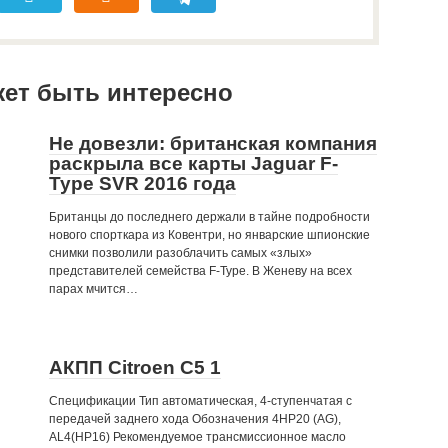
жет быть интересно
Не довезли: британская компания
раскрыла все карты Jaguar F-
Type SVR 2016 года
Британцы до последнего держали в тайне подробности
нового спорткара из Ковентри, но январские шпионские
снимки позволили разоблачить самых «злых»
представителей семейства F-Type. В Женеву на всех
парах мчится…
АКПП Citroen C5 1
Спецификации Тип автоматическая, 4-ступенчатая с
передачей заднего хода Обозначения 4НР20 (AG),
AL4(HP16) Рекомендуемое трансмиссионное масло