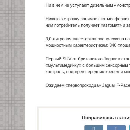
Ни в чем не уступают дизельным «монстр
Нижнюю строчку занимает «атмосферник» 
ним потребитель получает «автомат» и з
3,0-литровая «шестерка» расположена на
мощностным характеристикам: 340 «лоша
Первый SUV от британского Jaguar в ст
«мультимедийку» с большим сенсорным т
контроль, подогрев передних кресел и м
Ожидаем «первопроходца» Jaguar F-Pace 
Понравилась стать