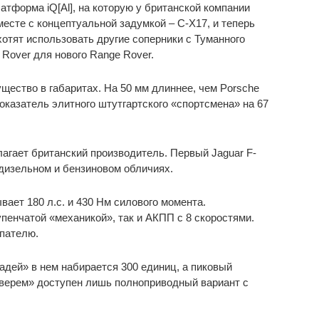
тформа iQ[Al], на которую у британской компании
есте с концептуальной задумкой – C-X17, и теперь
хотят использовать другие соперники с Туманного
Rover для нового Range Rover.
щество в габаритах. На 50 мм длиннее, чем Porsche
показатель элитного штутгартского «спортсмена» на 67
агает британский производитель. Первый Jaguar F-
 дизельном и бензиновом обличиях.
ает 180 л.с. и 430 Нм силового момента.
пенчатой «механикой», так и АКПП с 8 скоростями.
упателю.
адей» в нем набирается 300 единиц, а пиковый
зверем» доступен лишь полноприводный вариант с