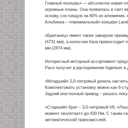
Главный «козырь» — абсолютно новая пла
огромные планы. Она появилась в свет вм
основу, состоящую на 80% из алюминия, 
Альбиона – «премиальный» концерн Land 
«Британец» имеет также завидное преиму
(4731 мм), а колесная база превосходит 
мм (2874 мм).
Интересный моторный ассортимент предл
Pace получит в распоряжение Ingenium в
«Младший» 2,0-литровый дизель насчитыв
Комплектовать установку можно как 6-сту
Задний или полный привод – решать пок
«Старший» брат – 3,0-литровый V6. «Лош
момент «взлетает» до 430 Нм. С таким «
автоматической трансмиссией.