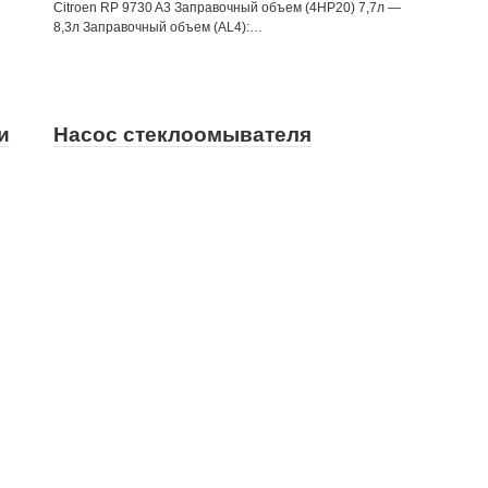
Citroen RP 9730 A3 Заправочный объем (4НР20) 7,7л —
8,3л Заправочный объем (AL4):…
и
Насос стеклоомывателя