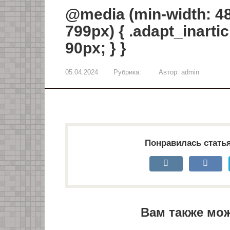
@media (min-width: 48
799px) { .adapt_inartic
90px; } }
05.04.2024
Рубрика:
Автор:
admin
Понравилась стать
Вам также мо