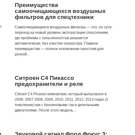
Преимущества
самоочищающихся воздушных
фильтров для спецтехники
р
Самоочищающиеся воздушные фильтры — это, по сути,
переход на новый уровень эксплуатации спецтехники,
где проблемы с запыленностью решаются
автоматически, без участия оператора. Главное
преимущество — полное исключение простоев для
ручной…
Ситроен С4 Пикассо
предохранители и реле
Citroen C4 Picasso компактвэн, который выпускался в
2006, 2007 2008, 2009, 2010, 2011, 2012, 2013 годах (1
поколение) как с бензиновыми так и дизельными
двигателями. После этого модель…
е
Звуковой сигнал Форд Фокус 3: