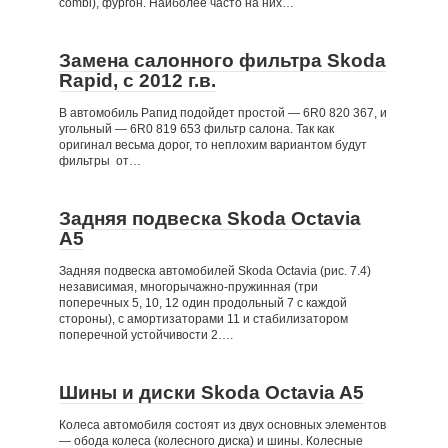
combi), фургон. Наиболее часто на них…
Замена салонного фильтра Skoda
Rapid, c 2012 г.в.
В автомобиль Рапид подойдет простой — 6R0 820 367, и
угольный — 6R0 819 653 фильтр салона. Так как
оригинал весьма дорог, то неплохим вариантом будут
фильтры от…
Задняя подвеска Skoda Octavia
A5
Задняя подвеска автомобилей Skoda Octavia (рис. 7.4)
независимая, многорычажно-пружинная (три
поперечных 5, 10, 12 один продольный 7 с каждой
стороны), с амортизаторами 11 и стабилизатором
поперечной устойчивости 2….
Шины и диски Skoda Octavia A5
Колеса автомобиля состоят из двух основных элементов
— обода колеса (колесного диска) и шины. Колесные