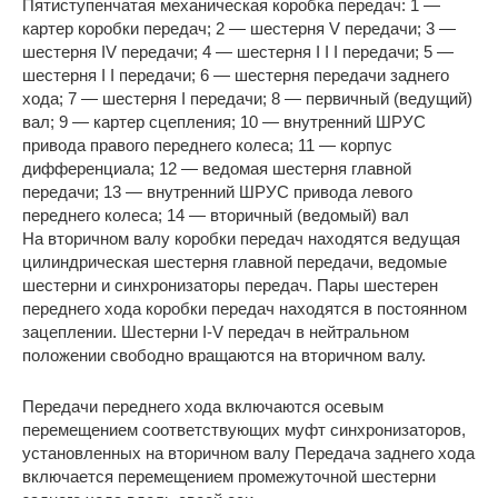
Пятиступенчатая механическая коробка передач: 1 —
картер коробки передач; 2 — шестерня V передачи; 3 —
шестерня IV передачи; 4 — шестерня I I I передачи; 5 —
шестерня I I передачи; 6 — шестерня передачи заднего
хода; 7 — шестерня I передачи; 8 — первичный (ведущий)
вал; 9 — картер сцепления; 10 — внутренний ШРУС
привода правого переднего колеса; 11 — корпус
дифференциала; 12 — ведомая шестерня главной
передачи; 13 — внутренний ШРУС привода левого
переднего колеса; 14 — вторичный (ведомый) вал
На вторичном валу коробки передач находятся ведущая
цилиндрическая шестерня главной передачи, ведомые
шестерни и синхронизаторы передач. Пары шестерен
переднего хода коробки передач находятся в постоянном
зацеплении. Шестерни I-V передач в нейтральном
положении свободно вращаются на вторичном валу.
Передачи переднего хода включаются осевым
перемещением соответствующих муфт синхронизаторов,
установленных на вторичном валу Передача заднего хода
включается перемещением промежуточной шестерни