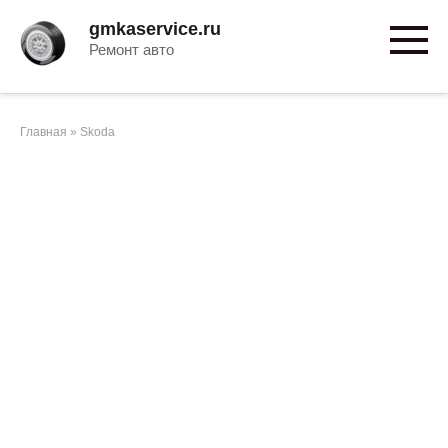
Перейти
gmkaservice.ru
к
Ремонт авто
контенту
Главная
»
Skoda