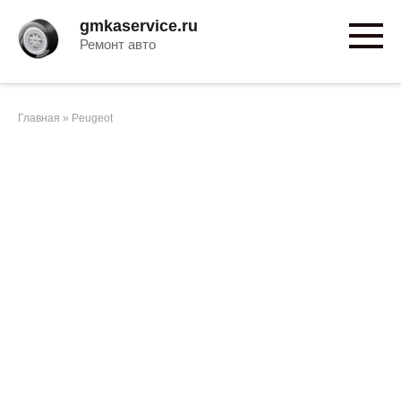
Перейти
gmkaservice.ru
к
Ремонт авто
контенту
Главная
»
Peugeot