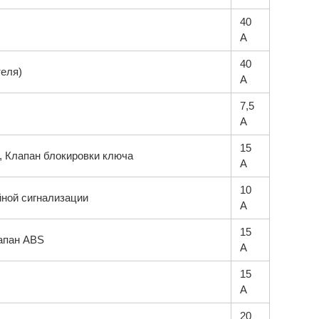
40
А
40
теля)
А
7,5
А
15
, Клапан блокировки ключа
А
10
йной сигнализации
А
15
апан ABS
А
15
А
20