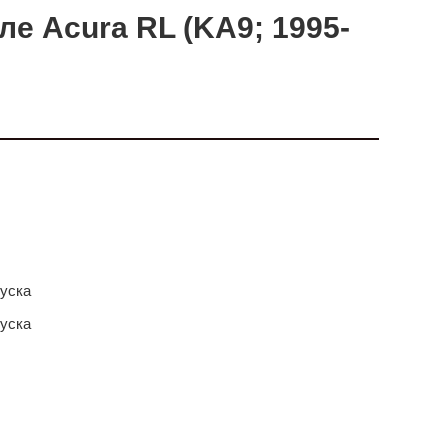
е Acura RL (KA9; 1995-
пуска
пуска