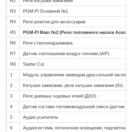
R2
Реле катушки зажигания
R3
PGM-FI Основной №1
R4
Реле розетки для аксессуаров
R5
PGM-FI Main №2 (Реле топливного насоса Acura T
R6
Реле стеклоподъемника
R7
Датчик соотношения воздух-топливо (A/F)
R8
Starter Cut
1
Модуль управления приводом дроссельной заслонк
2
Катушки зажигания, реле катушки зажигания (IG)
3
Реле дневных ходовых огней (ДХО)
4
Датчик состава топливовоздушной смеси (датчик 1),
5
Аудио усилитель
6
Аудиосистема, потолочное освещение, подсветка, сис