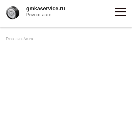
Перейти
gmkaservice.ru
к
Ремонт авто
контенту
Главная
»
Acura