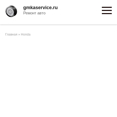
Перейти
gmkaservice.ru
к
Ремонт авто
контенту
Главная
»
Honda