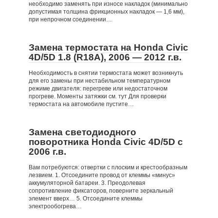
необходимо заменять при износе накладок (минимально
допустимая толщина фрикционных накладок — 1,6 мм),
при непрочном соединении…
Замена термостата на Honda Civic
4D/5D 1.8 (R18A), 2006 — 2012 г.в.
Необходимость в снятии термостата может возникнуть
для его замены при нестабильном температурном
режиме двигателя: перегреве или недостаточном
прогреве. Моменты затяжки см. тут Для проверки
термостата на автомобиле пустите…
Замена светодиодного
поворотника Honda Civic 4D/5D с
2006 г.в.
Вам потребуются: отвертки с плоским и крестообразным
лезвием. 1. Отсоедините провод от клеммы «минус»
аккумуляторной батареи. 3. Преодолевая
сопротивление фиксаторов, поверните зеркальный
элемент вверх… 5. Отсоедините клеммы
электрообогрева…