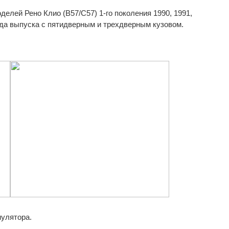
елей Рено Клио (B57/C57) 1-го поколения 1990, 1991,
 года выпуска c пятидверным и трехдверным кузовом.
мулятора.