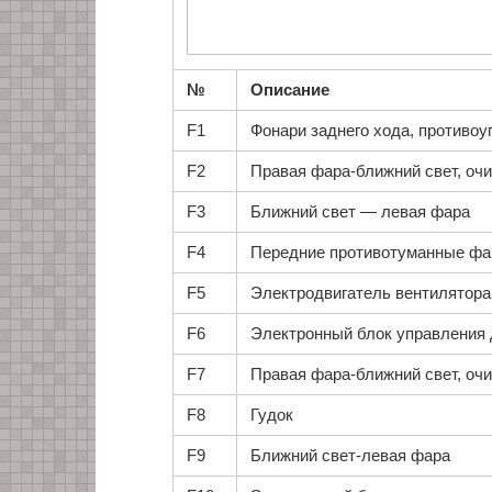
№
Описание
F1
Фонари заднего хода, противоу
F2
Правая фара-ближний свет, оч
F3
Ближний свет — левая фара
F4
Передние противотуманные ф
F5
Электродвигатель вентилятор
F6
Электронный блок управления 
F7
Правая фара-ближний свет, оч
F8
Гудок
F9
Ближний свет-левая фара