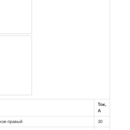
Ток,
А
ков-правый
30