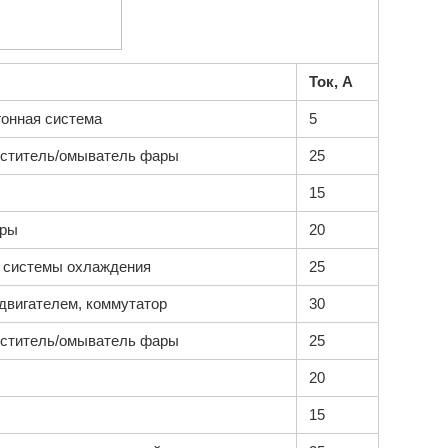
Ток, А
гонная система
5
иститель/омыватель фары
25
15
ары
20
а системы охлаждения
25
двигателем, коммутатор
30
иститель/омыватель фары
25
20
15