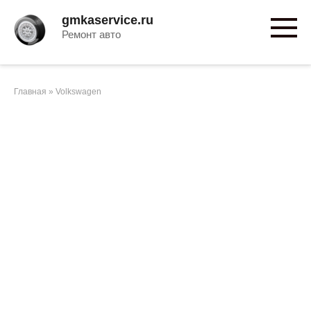
Перейти
gmkaservice.ru
к
Ремонт авто
контенту
Главная
»
Volkswagen