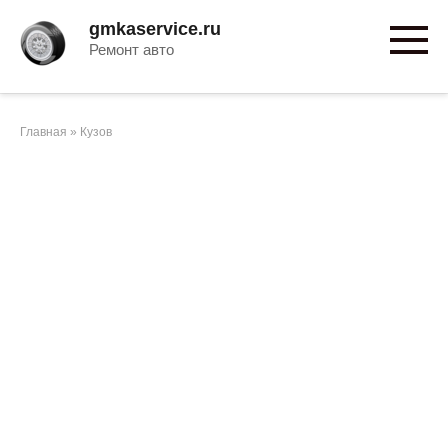
Перейти
gmkaservice.ru
к
Ремонт авто
контенту
Главная
»
Кузов