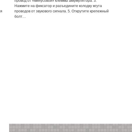
провод от «минусовой» клеммы аккумулятора. 3.
Нажмите на фиксатор и разъедините колодку жгута
ля
проводов от звукового сигнала. 5. Открутите крепежный
болт…