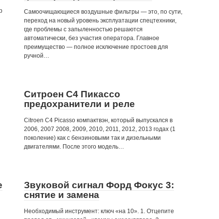
р
Самоочищающиеся воздушные фильтры — это, по сути,
переход на новый уровень эксплуатации спецтехники,
где проблемы с запыленностью решаются
автоматически, без участия оператора. Главное
преимущество — полное исключение простоев для
ручной…
Ситроен С4 Пикассо
предохранители и реле
Citroen C4 Picasso компактвэн, который выпускался в
2006, 2007 2008, 2009, 2010, 2011, 2012, 2013 годах (1
поколение) как с бензиновыми так и дизельными
двигателями. После этого модель…
е
Звуковой сигнал Форд Фокус 3:
снятие и замена
Необходимый инструмент: ключ «на 10». 1. Отцепите