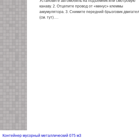
Установите автомобиль на подъемник или смотровую
канаву. 2. Отцепите провод от «минус» клеммы
аккумулятора. 3. Снимите передний брызговик двигате
(см. тут)….
Контейнер мусорный металлический 075 м3