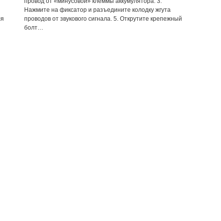
провод от «минусовой» клеммы аккумулятора. 3.
Нажмите на фиксатор и разъедините колодку жгута
ля
проводов от звукового сигнала. 5. Открутите крепежный
болт…