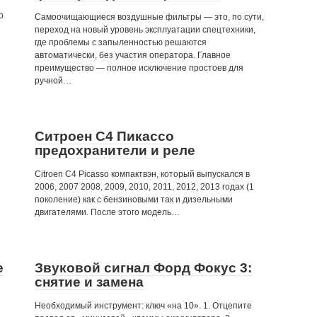
р
Самоочищающиеся воздушные фильтры — это, по сути,
переход на новый уровень эксплуатации спецтехники,
где проблемы с запыленностью решаются
автоматически, без участия оператора. Главное
преимущество — полное исключение простоев для
ручной…
Ситроен С4 Пикассо
предохранители и реле
Citroen C4 Picasso компактвэн, который выпускался в
2006, 2007 2008, 2009, 2010, 2011, 2012, 2013 годах (1
поколение) как с бензиновыми так и дизельными
двигателями. После этого модель…
е
Звуковой сигнал Форд Фокус 3:
снятие и замена
Необходимый инструмент: ключ «на 10». 1. Отцепите