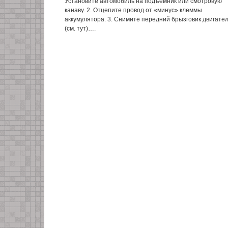
Установите автомобиль на подъемник или смотровую
канаву. 2. Отцепите провод от «минус» клеммы
аккумулятора. 3. Снимите передний брызговик двигате
(см. тут)….