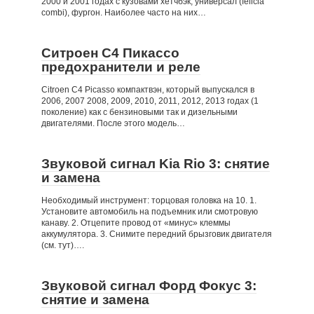
2000 и 2001 годах с кузовами хетчбэк, универсал (felicia
combi), фургон. Наиболее часто на них…
Ситроен С4 Пикассо
предохранители и реле
Citroen C4 Picasso компактвэн, который выпускался в
2006, 2007 2008, 2009, 2010, 2011, 2012, 2013 годах (1
поколение) как с бензиновыми так и дизельными
двигателями. После этого модель…
Звуковой сигнал Kia Rio 3: снятие
и замена
Необходимый инструмент: торцовая головка на 10. 1.
Установите автомобиль на подъемник или смотровую
канаву. 2. Отцепите провод от «минус» клеммы
аккумулятора. 3. Снимите передний брызговик двигателя
(см. тут)….
Звуковой сигнал Форд Фокус 3:
снятие и замена