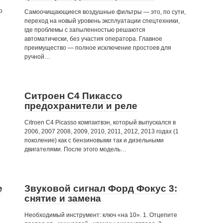
р
Самоочищающиеся воздушные фильтры — это, по сути,
переход на новый уровень эксплуатации спецтехники,
где проблемы с запыленностью решаются
автоматически, без участия оператора. Главное
преимущество — полное исключение простоев для
ручной…
Ситроен С4 Пикассо
предохранители и реле
Citroen C4 Picasso компактвэн, который выпускался в
2006, 2007 2008, 2009, 2010, 2011, 2012, 2013 годах (1
поколение) как с бензиновыми так и дизельными
двигателями. После этого модель…
е
Звуковой сигнал Форд Фокус 3:
снятие и замена
Необходимый инструмент: ключ «на 10». 1. Отцепите