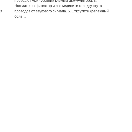
провод от «минусовой» клеммы аккумулятора. 3.
Нажмите на фиксатор и разъедините колодку жгута
ля
проводов от звукового сигнала. 5. Открутите крепежный
болт…