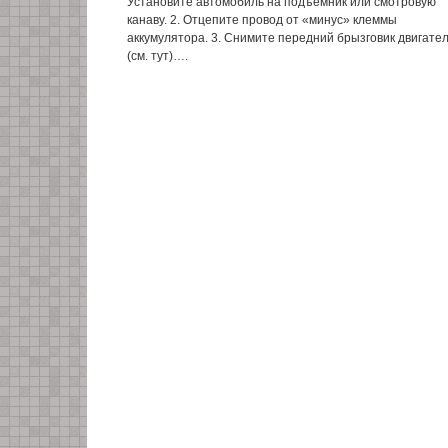
Установите автомобиль на подъемник или смотровую
канаву. 2. Отцепите провод от «минус» клеммы
аккумулятора. 3. Снимите передний брызговик двигате
(см. тут)….