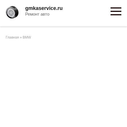
Перейти
gmkaservice.ru
к
Ремонт авто
контенту
Главная
»
BMW