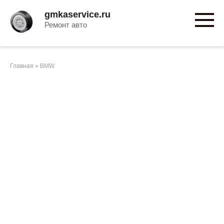
Перейти
gmkaservice.ru
к
Ремонт авто
контенту
Главная
»
BMW