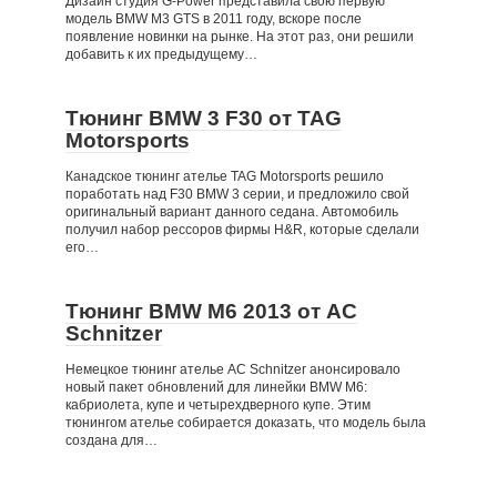
Дизайн студия G-Power представила свою первую
модель BMW M3 GTS в 2011 году, вскоре после
появление новинки на рынке. На этот раз, они решили
добавить к их предыдущему…
Тюнинг BMW 3 F30 от TAG
Motorsports
Канадское тюнинг ателье TAG Motorsports решило
поработать над F30 BMW 3 серии, и предложило свой
оригинальный вариант данного седана. Автомобиль
получил набор рессоров фирмы H&R, которые сделали
его…
Тюнинг BMW M6 2013 от AC
Schnitzer
Немецкое тюнинг ателье AC Schnitzer анонсировало
новый пакет обновлений для линейки BMW M6:
кабриолета, купе и четырехдверного купе. Этим
тюнингом ателье собирается доказать, что модель была
создана для…