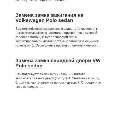
потребуется отвертка с плоским…
Замена замка зажигания на
Volkswagen Polo sedan
Вам потребуются: сверло, электродрель (шуруповерт).
Выключатель (замок) зажигания прикреплен к рулевой
колонке с помощью металлической скобы,
зафиксированной двумя болтами с самосрезающимися
головками. 1. Отсоедините провод от клеммы «минус»…
Замена замка передней двери VW
Polo sedan
Вам потребуется ключ XZN «на 8». 2. Снимите
выключатель замка двери (см. тут). 4. Снимите заглушку
6. …и извлеките замок из полости двери. 7. Отсоедините
трос привода от…