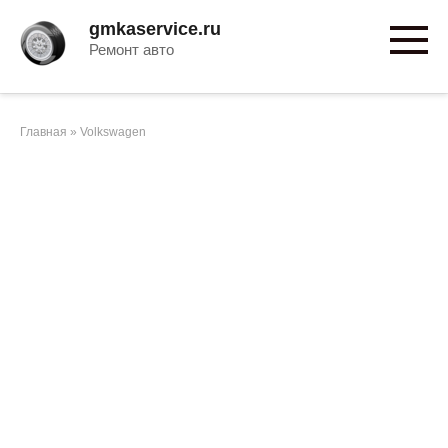
Перейти
gmkaservice.ru
к
Ремонт авто
контенту
Главная
»
Volkswagen