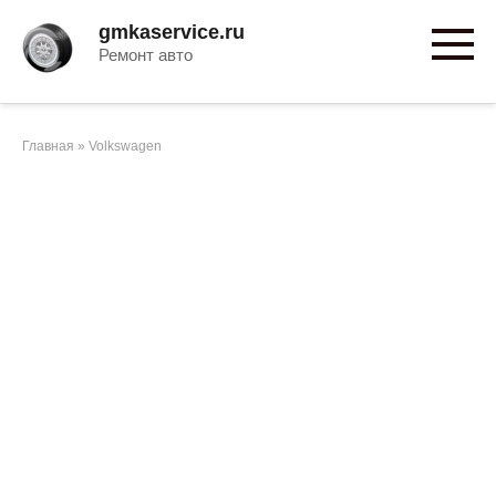
Перейти
gmkaservice.ru
к
Ремонт авто
контенту
Главная
»
Volkswagen