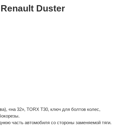
Renault Duster
два), «на 32», TORX Т30, ключ для болтов колес,
бокорезы.
еднюю часть автомобиля со стороны заменяемой тяги.