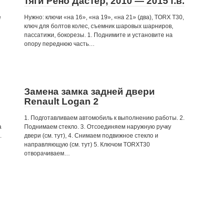
тяги Рено Дастер, 2010 — 2015 г.в.
е
Нужно: ключи «на 16», «на 19», «на 21» (два), TORX Т30,
ключ для болтов колес, съемник шаровых шарниров,
пассатижи, бокорезы. 1. Поднимите и установите на
опору переднюю часть…
Замена замка задней двери
Renault Logan 2
1. Подготавливаем автомобиль к выполнению работы. 2.
а
Поднимаем стекло. 3. Отсоединяем наружную ручку
.
двери (см. тут), 4. Снимаем подвижное стекло и
направляющую (см. тут) 5. Ключом TORXТ30
отворачиваем…